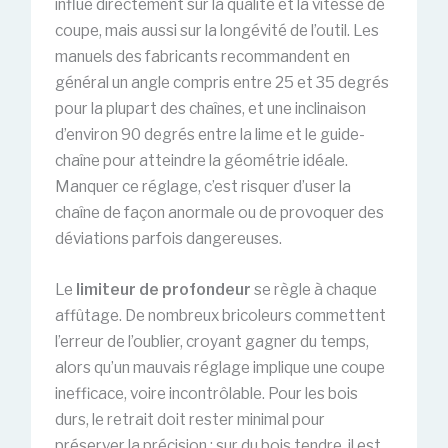
influe directement sur la qualité et la vitesse de
coupe, mais aussi sur la longévité de l’outil. Les
manuels des fabricants recommandent en
général un angle compris entre 25 et 35 degrés
pour la plupart des chaînes, et une inclinaison
d’environ 90 degrés entre la lime et le guide-
chaîne pour atteindre la géométrie idéale.
Manquer ce réglage, c’est risquer d’user la
chaîne de façon anormale ou de provoquer des
déviations parfois dangereuses.
Le
limiteur de profondeur
se règle à chaque
affûtage. De nombreux bricoleurs commettent
l’erreur de l’oublier, croyant gagner du temps,
alors qu’un mauvais réglage implique une coupe
inefficace, voire incontrôlable. Pour les bois
durs, le retrait doit rester minimal pour
préserver la précision ; sur du bois tendre, il est