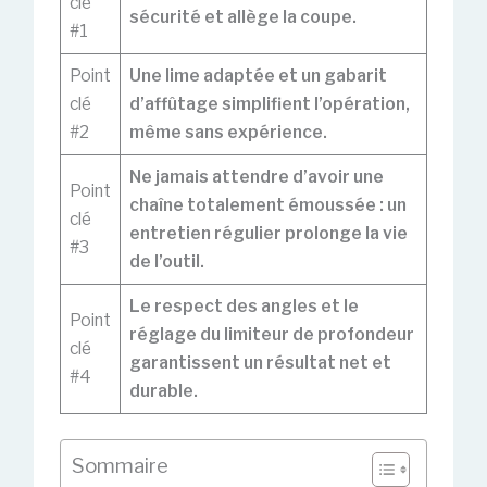
clé
sécurité et allège la coupe.
#1
Point
Une lime adaptée et un gabarit
clé
d’affûtage simplifient l’opération,
#2
même sans expérience.
Ne jamais attendre d’avoir une
Point
chaîne totalement émoussée : un
clé
entretien régulier prolonge la vie
#3
de l’outil.
Le respect des angles et le
Point
réglage du limiteur de profondeur
clé
garantissent un résultat net et
#4
durable.
Sommaire