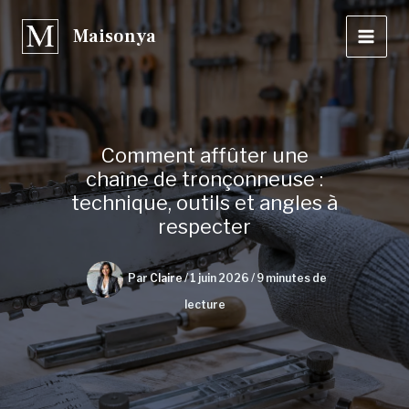
Aller
Maisonya
au
contenu
Comment affûter une
chaîne de tronçonneuse :
technique, outils et angles à
respecter
Par
Claire
/
1 juin 2026
/
9 minutes de
lecture