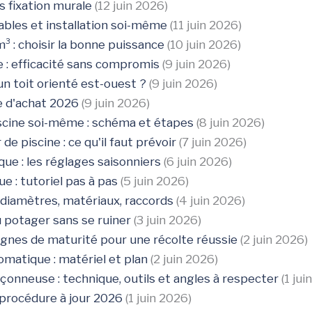
ns fixation murale
(12 juin 2026)
ables et installation soi-même
(11 juin 2026)
 : choisir la bonne puissance
(10 juin 2026)
 : efficacité sans compromis
(9 juin 2026)
n toit orienté est-ouest ?
(9 juin 2026)
e d'achat 2026
(9 juin 2026)
scine soi-même : schéma et étapes
(8 juin 2026)
 piscine : ce qu'il faut prévoir
(7 juin 2026)
e : les réglages saisonniers
(6 juin 2026)
 : tutoriel pas à pas
(5 juin 2026)
diamètres, matériaux, raccords
(4 juin 2026)
 potager sans se ruiner
(3 juin 2026)
ignes de maturité pour une récolte réussie
(2 juin 2026)
matique : matériel et plan
(2 juin 2026)
onneuse : technique, outils et angles à respecter
(1 jui
a procédure à jour 2026
(1 juin 2026)