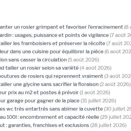
nter un rosier grimpant et favoriser l'enracinement
(8
 jardin : usages, puissance et points de vigilance
(7 août 
ailler les framboisiers et préserver la récolte
(7 août 20
eur dans une cuisine pour équilibrer la pièce
(6 août 20
on sans casser la circulation
(5 août 2026)
 tailler un rosier selon sa variété
(4 août 2026)
boutures de rosiers qui reprennent vraiment
(3 août 202
iller une glycine sans sacrifier la floraison
(2 août 2026)
ieur prix au m2 et postes à prévoir
(1 août 2026)
our garage pour gagner de la place
(31 juillet 2026)
s wc très entartrés sans abîmer la cuvette
(30 juillet 
eau 100l : encombrement et capacité réelle
(29 juillet 20
t : garanties, franchises et exclusions
(28 juillet 2026)