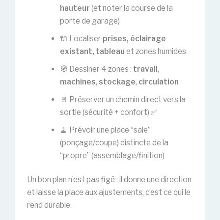
hauteur
(et noter la course de la
porte de garage)
🔌 Localiser
prises, éclairage
existant, tableau
et zones humides
🧭 Dessiner 4 zones :
travail
,
machines
,
stockage
,
circulation
🚪 Préserver un chemin direct vers la
sortie (sécurité + confort) ✅
🧹 Prévoir une place “sale”
(ponçage/coupe) distincte de la
“propre” (assemblage/finition)
Un bon plan n’est pas figé : il donne une direction
et laisse la place aux ajustements, c’est ce qui le
rend durable.