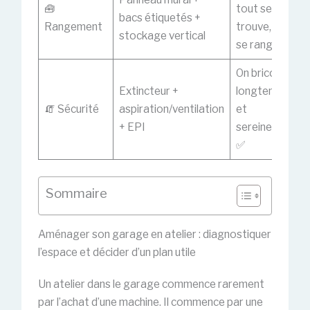
🧰
tout se
bacs étiquetés +
Rangement
trouve, tout
stockage vertical
se range
On bricole
Extincteur +
longtemps…
🧯 Sécurité
aspiration/ventilation
et
+ EPI
sereinement
✅
Sommaire
Aménager son garage en atelier : diagnostiquer
l’espace et décider d’un plan utile
Un atelier dans le garage commence rarement
par l’achat d’une machine. Il commence par une