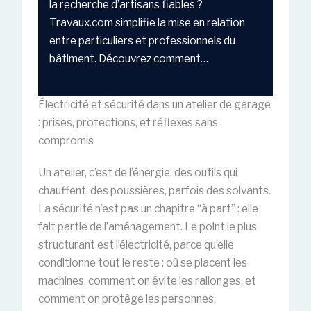
la recherche d’artisans fiables ?
Travaux.com simplifie la mise en relation
entre particuliers et professionnels du
bâtiment. Découvrez comment…
Électricité et sécurité dans un atelier de garage
: prises, protections, et réflexes sans
compromis
Un atelier, c’est de l’énergie, des outils qui
chauffent, des poussières, parfois des solvants.
La sécurité n’est pas un chapitre “à part” : elle
fait partie de l’aménagement. Le point le plus
structurant est l’électricité, parce qu’elle
conditionne tout le reste : où se placent les
machines, comment on évite les rallonges, et
comment on protège les personnes.