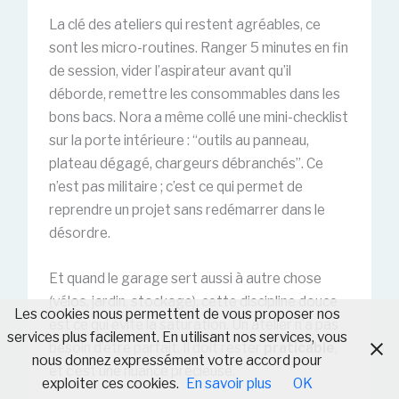
La clé des ateliers qui restent agréables, ce
sont les micro-routines. Ranger 5 minutes en fin
de session, vider l’aspirateur avant qu’il
déborde, remettre les consommables dans les
bons bacs. Nora a même collé une mini-checklist
sur la porte intérieure : “outils au panneau,
plateau dégagé, chargeurs débranchés”. Ce
n’est pas militaire ; c’est ce qui permet de
reprendre un projet sans redémarrer dans le
désordre.
Et quand le garage sert aussi à autre chose
(vélos, jardin, stockage), cette discipline douce
Les cookies nous permettent de vous proposer nos
est ce qui évite la saturation. Un atelier n’a pas
services plus facilement. En utilisant nos services, vous
besoin d’être parfait. Il doit rester
praticable
,
nous donnez expressément votre accord pour
et c’est une nuance précieuse.
exploiter ces cookies.
En savoir plus
OK