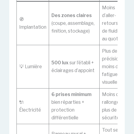
Moins
Des zones claires
d’aller-
🧭
(coupe, assemblage,
retours, plus
Implantation
finition, stockage)
de fluidité
au quotidien
Plus de
précision,
500 lux
sur l’établi +
💡 Lumière
moins de
éclairages d’appoint
fatigue
visuelle
6 prises minimum
Moins de
🔌
bien réparties +
rallonges,
Électricité
protection
plus de
différentielle
sécurité
Tout se voit,
Panneau mural +