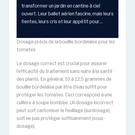
transformer un jardin en cantine à ciel
ouvert. Leur ballet aérien fascine, mais leurs
fientes, leurs cris et leur appétit pour…
Dosage précis de la bouillie bordelaise pour les
tomates
Le dosage correct est crucial pour assurer
l’efficacité du traitement sans nuire à la santé
des plants. En général, 10 à 12,5 grammes de
bouillie bordelaise par litre d’eau suffit pour
protéger les tomates. Ceci correspond à une
cuillère à soupe bombée. Un dosage incorrect
peut soit carboniser le feuillage (surdosage),
soit ne pas protéger suffisamment (sous-
dosage).