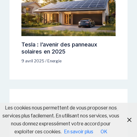
Tesla : l’avenir des panneaux
solaires en 2025
9 avril 2025
/
Energie
Les cookies nous permettent de vous proposer nos
1 réflexion sur “Chèque énergie 2025 : dates
services plus facilement. En utilisant nos services, vous
clés et optimisation”
nous donnez expressément votre accord pour
exploiter ces cookies.
En savoir plus
OK