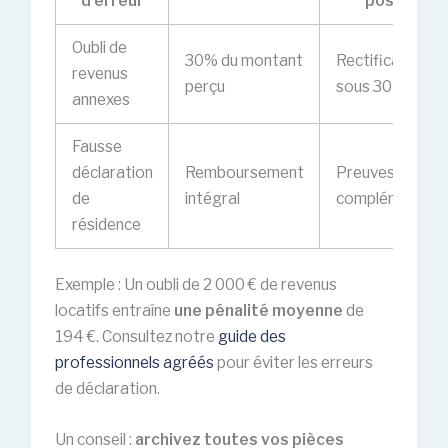
d’erreur
possible
Oubli de
30% du montant
Rectification
revenus
perçu
sous 30 jours
annexes
Fausse
déclaration
Remboursement
Preuves
de
intégral
complémentair
résidence
Exemple : Un oubli de 2 000 € de revenus
locatifs entraîne
une pénalité moyenne
de
194 €. Consultez notre
guide des
professionnels agréés
pour éviter les erreurs
de déclaration.
Un conseil :
archivez toutes vos pièces