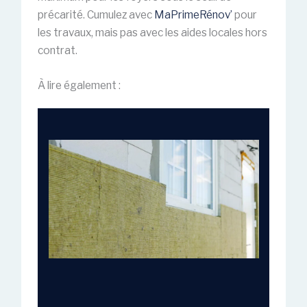
précarité. Cumulez avec
MaPrimeRénov’
pour
les travaux, mais pas avec les aides locales hors
contrat.
À lire également :