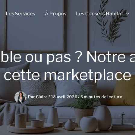
Les Services
À Propos
Les Conseils Habitat
iable ou pas ? Notre 
cette marketplace
Par
Claire
/
18 avril 2026
/
5 minutes de lecture