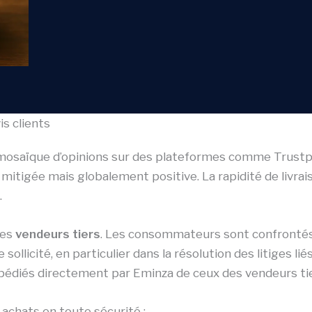
is clients
mosaïque d’opinions sur des plateformes comme Trustp
r mitigée mais globalement positive. La rapidité de livrai
.
les
vendeurs tiers
. Les consommateurs sont confrontés à
 sollicité, en particulier dans la résolution des litiges lié
pédiés directement par Eminza de ceux des vendeurs tier
 achats en toute sécurité :