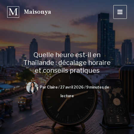
Aller
Maisonya
au
contenu
Quelle heure est-il en
Thaïlande : décalage horaire
et conseils pratiques
Par
Claire
/
27 avril 2026
/
9 minutes de
lecture