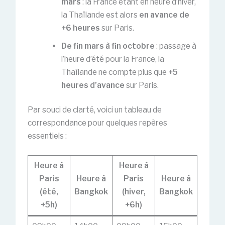
mars
: la France étant en heure d’hiver,
la Thaïlande est alors
en avance de
+6 heures
sur Paris.
De fin mars à fin octobre
: passage à
l’heure d’été pour la France, la
Thaïlande ne compte plus que
+5
heures d’avance
sur Paris.
Par souci de clarté, voici un tableau de
correspondance pour quelques repères
essentiels :
Heure à
Heure à
Paris
Heure à
Paris
Heure à
(été,
Bangkok
(hiver,
Bangkok
+5h)
+6h)