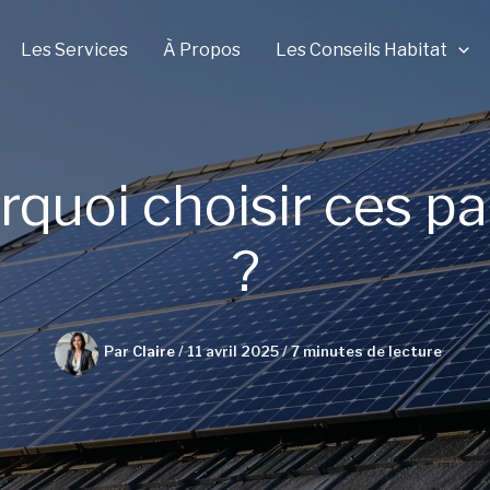
Les Services
À Propos
Les Conseils Habitat
quoi choisir ces p
?
Par
Claire
/
11 avril 2025
/
7 minutes de lecture