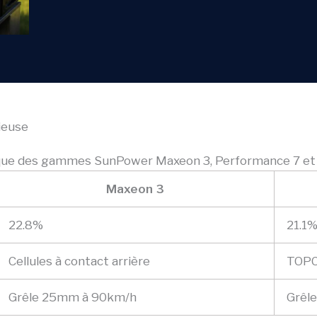
ieuse
que des gammes SunPower Maxeon 3, Performance 7 et
Maxeon 3
22.8%
21.1
Cellules à contact arrière
TOPCo
Grêle 25mm à 90km/h
Grêl