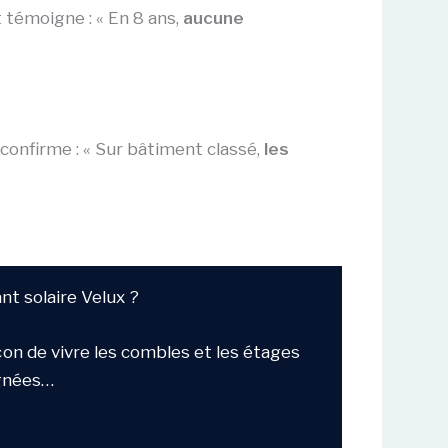
 témoigne : « En 8 ans,
aucune
 confirme : « Sur bâtiment classé,
les
nt solaire Velux ?
çon de vivre les combles et les étages
ignées…