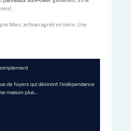
es
panneaux SunPower
génèrent 35%
ement.
igne Marc, artisan agréé en Isère. Une
é simplement
lus de foyers qui désirent l’indépendance
 une maison plus…