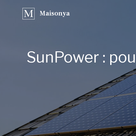
Aller
Maisonya
au
contenu
SunPower : pour