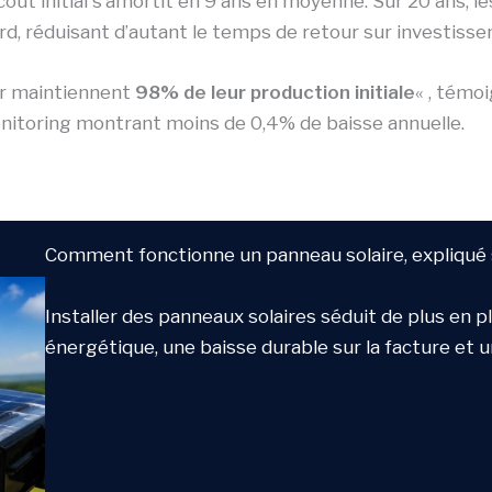
ût initial s’amortit en 9 ans en moyenne. Sur 20 ans, l
, réduisant d’autant le temps de retour sur investiss
er maintiennent
98% de leur production initiale
« , témo
nitoring montrant moins de 0,4% de baisse annuelle.
Comment fonctionne un panneau solaire, expliqu
Installer des panneaux solaires séduit de plus en p
énergétique, une baisse durable sur la facture et