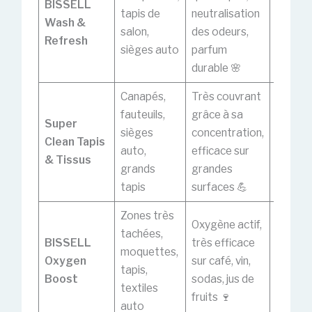
BISSELL
tapis de
neutralisation
parfois
Wash &
salon,
des odeurs,
trop
Refresh
sièges auto
parfum
persis
durable 🌸
Canapés,
Très couvrant
Rinçag
fauteuils,
grâce à sa
l’eau cl
Super
sièges
concentration,
souven
Clean Tapis
auto,
efficace sur
nécessa
& Tissus
grands
grandes
pruden
tapis
surfaces 💪
tissus 
Zones très
Oxygène actif,
tachées,
BISSELL
très efficace
À évite
moquettes,
Oxygen
sur café, vin,
velours,
tapis,
Boost
sodas, jus de
chenille
textiles
fruits 🍷
auto