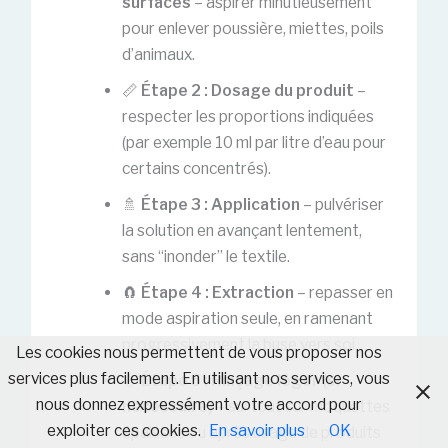
surfaces
– aspirer minutieusement
pour enlever poussière, miettes, poils
d’animaux.
📏
Étape 2 : Dosage du produit
–
respecter les proportions indiquées
(par exemple 10 ml par litre d’eau pour
certains concentrés).
🚿
Étape 3 : Application
– pulvériser
la solution en avançant lentement,
sans “inonder” le textile.
🧲
Étape 4 : Extraction
– repasser en
mode aspiration seule, en ramenant
progressivement la buse vers soi.
Les cookies nous permettent de vous proposer nos
services plus facilement. En utilisant nos services, vous
💧
Étape 5 : Rinçage léger (si
nous donnez expressément votre accord pour
nécessaire)
– surtout sur moquettes
exploiter ces cookies.
En savoir plus
OK
épaisses ou après usage de produits