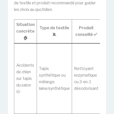
de textile et produit recommandé pour guider
les choix au quotidien.
Situation
Astu
Type de textile
Produit
concrète
mis
🧵
conseillé ✅
🏠
œuvr
Prétra
la zon
laisse
Accidents
Tapis
Nettoyant
quelq
de chien
synthétique ou
enzymatique
minute
sur tapis
mélange
ou 3-en-1
puis
du salon
laine/synthétique
désodorisant
travail
🐶
avec
l’injec
extra