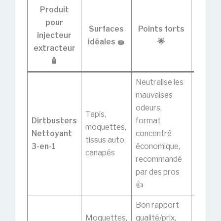
Produit
pour
Surfaces
Points forts
injecteur
À sav
idéales 🧽
🌟
extracteur
🧴
Neutralise les
mauvaises
Peut
odeurs,
deman
Tapis,
Dirtbusters
format
plusieu
moquettes,
Nettoyant
concentré
passag
tissus auto,
3-en-1
économique,
salissu
canapés
recommandé
très
par des pros
incrust
👍
Bon rapport
Moquettes,
qualité/prix,
Fragra