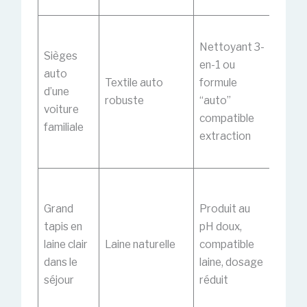
les au
Insist
Nettoyant 3-
les zo
Sièges
en-1 ou
d’assi
auto
Textile auto
formule
finir p
d’une
robuste
“auto”
rinça
voiture
compatible
léger 
familiale
extraction
un sé
rapide
Limite
quanti
Grand
Produit au
produi
tapis en
pH doux,
multipl
laine clair
Laine naturelle
compatible
passa
dans le
laine, dosage
d’aspi
séjour
réduit
sécha
l’air li