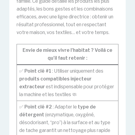
famille. Ce guide détaille les produits les plus
adaptés, les bons gestes et les combinaisons
efficaces, avec une ligne directrice : obtenir un
résultat professionnel, tout en respectant
votre maison, vos textiles… et votre temps.
Envie de mieux vivre l’habitat ? Voilà ce
qu’il faut retenir :
✅
Point clé #1
: Utiliser uniquement des
produits compatibles injecteur
extracteur
est indispensable pour protéger
la machine et les textiles 🧼
✅
Point clé #2
: Adapter le
type de
détergent
(enzymatique, oxygéné,
désodorisant, “pro”) à la surface et au type
de tache garantit un nettoyage plus rapide