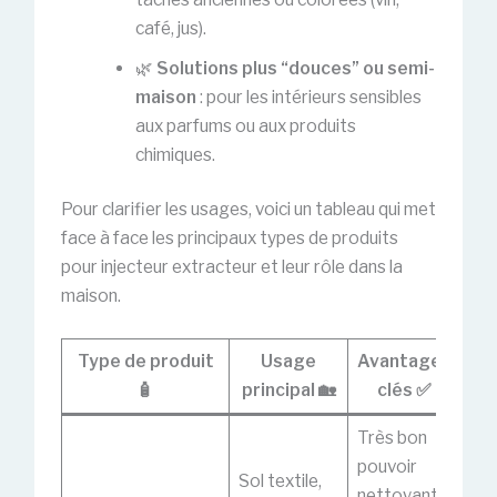
café, jus).
🌿
Solutions plus “douces” ou semi-
maison
: pour les intérieurs sensibles
aux parfums ou aux produits
chimiques.
Pour clarifier les usages, voici un tableau qui met
face à face les principaux types de produits
pour injecteur extracteur et leur rôle dans la
maison.
Type de produit
Usage
Avantages
🧴
principal 🏡
clés ✅
v
Très bon
pouvoir
Sol textile,
Peu
nettoyant,