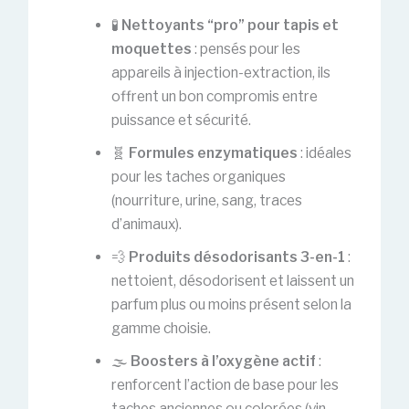
🧪
Nettoyants “pro” pour tapis et
moquettes
: pensés pour les
appareils à injection-extraction, ils
offrent un bon compromis entre
puissance et sécurité.
🧬
Formules enzymatiques
: idéales
pour les taches organiques
(nourriture, urine, sang, traces
d’animaux).
💨
Produits désodorisants 3-en-1
:
nettoient, désodorisent et laissent un
parfum plus ou moins présent selon la
gamme choisie.
🌫️
Boosters à l’oxygène actif
:
renforcent l’action de base pour les
taches anciennes ou colorées (vin,