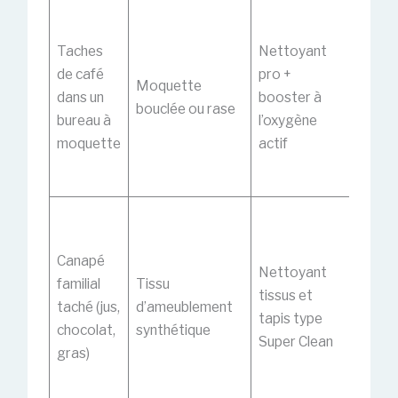
Passe
premi
Taches
Nettoyant
cycle 
de café
pro +
Moquette
boost
dans un
booster à
bouclée ou rase
puis u
bureau à
l’oxygène
secon
moquette
actif
avec 
eau cl
Teste
zone
Canapé
discrè
Nettoyant
familial
Tissu
travail
tissus et
taché (jus,
d’ameublement
par pe
tapis type
chocolat,
synthétique
surfac
Super Clean
gras)
bien a
pour l