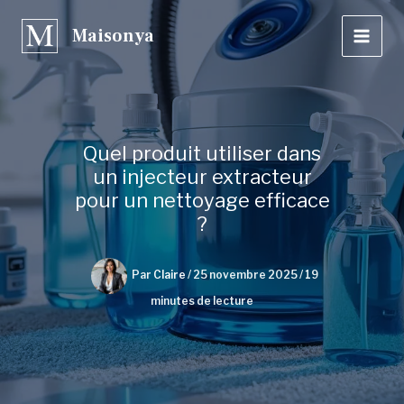
Aller
Maisonya
au
contenu
Quel produit utiliser dans
un injecteur extracteur
pour un nettoyage efficace
?
Par
Claire
/
25 novembre 2025
/
19
minutes de lecture