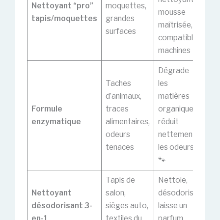
Nettoyant “pro”
moquettes,
pui
mousse
tapis/moquettes
grandes
cer
maîtrisée,
surfaces
dél
compatible
machines
Dégrade
Taches
les
Néc
d’animaux,
matières
tem
Formule
traces
organiques,
à é
enzymatique
alimentaires,
réduit
tex
odeurs
nettement
fra
tenaces
les odeurs
🐾
Tapis de
Nettoie,
Par
Nettoyant
salon,
désodorise,
tro
désodorisant 3-
sièges auto,
laisse un
pou
en-1
textiles du
parfum
pe