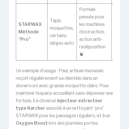
Formule
Moins 
pensée pour
Tapis,
aux ta
STARWAX
les machines
moquettes,
extrê
Méthode
d’extraction,
certains
ancien
“Pro”
action anti-
sièges auto
sans
redéposition
prétra
🧠
Un exemple d’usage : Paul, artisan menuisier,
reçoit régulièrement sa clientèle dans un
showroom avec grande moquette claire. Pour
maintenir l’espace accueillant sans dépenser une
fortune, il a choisi un
injecteur extracteur
type Karcher
associé à un nettoyant “pro”
STARWAX pour les passages réguliers, et à un
Oxygen Boost
lors des journées portes