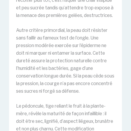
récolter plus tôt, c’est risquer une chair insipide
et peu sucrée tandis qu’attendre trop expose à
la menace des premières gelées, destructrices.
Autre critère primordial, la peau doit résister
sans faillir au fameux test de l’ongle. Une
pression modérée exercée sur l’épiderme ne
doit ni marquer ni entamer la surface. Cette
dureté assure la protection naturelle contre
l’humidité et les bactéries, gage d’une
conservation longue durée. Si la peau cède sous
la pression, la courge n’a pas encore concentré
ses sucres ni forgé sa défense.
Le pédoncule, tige reliant le fruit à la plante-
mère, révèle la maturité de façon infaillible : il
doit être sec, lignifié, d’aspect liégeux, brunâtre
et non plus charnu. Cette modification