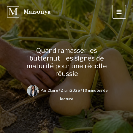
Aller
Maisonya
au
contenu
Quand ramasser les
butternut : les signes de
maturité pour une récolte
réussie
Par
Claire
/
2 juin 2026
/
10 minutes de
lecture