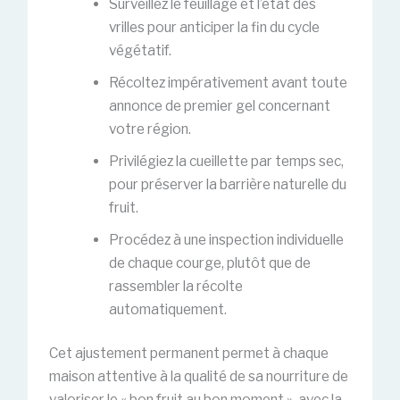
Surveillez le feuillage et l’état des
vrilles pour anticiper la fin du cycle
végétatif.
Récoltez impérativement avant toute
annonce de premier gel concernant
votre région.
Privilégiez la cueillette par temps sec,
pour préserver la barrière naturelle du
fruit.
Procédez à une inspection individuelle
de chaque courge, plutôt que de
rassembler la récolte
automatiquement.
Cet ajustement permanent permet à chaque
maison attentive à la qualité de sa nourriture de
valoriser le « bon fruit au bon moment », avec la