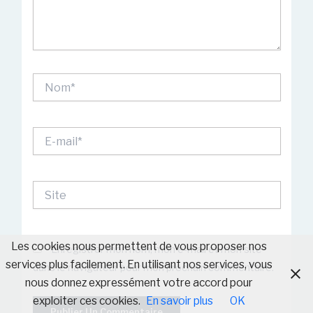
Nom*
E-
mail*
Site
Les cookies nous permettent de vous proposer nos
Enregistrer mon nom, mon e-mail et mon site
services plus facilement. En utilisant nos services, vous
dans le navigateur pour mon prochain commentaire.
nous donnez expressément votre accord pour
exploiter ces cookies.
En savoir plus
OK