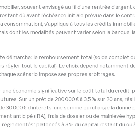
bilier, souvent envisagé au fil d’une rentrée d’argent o
l restant dû avant l’échéance initiale prévue dans le cont
e la consommation), s’applique à tous les crédits immobili
mais dont les modalités peuvent varier selon la banque, l
ette démarche : le remboursement total (solde complet d
régler tout le capital). Le choix dépend notamment du p
, chaque scénario impose ses propres arbitrages.
 une économie significative sur le coût total du crédit,
utures. Sur un prêt de 200 000 € à 3,5 % sur 20 ans, ré
de 30 000 € d’intérêts, une somme qui change la donne 
ent anticipé (IRA), frais de dossier ou de mainlevée hy
réglementés : plafonnés à 3 % du capital restant dû ou à 