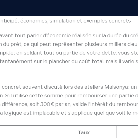
ticipé : économies, simulation et exemples concrets
avant tout parler d’économie réalisée sur la durée du c
fin du prêt, ce qui peut représenter plusieurs milliers d
pide : en soldant tout ou partie de votre dette, vous st
tantanément sur le plancher du coût total, mais il varie
as concret souvent discuté lors des ateliers Maisonya : 
an. S’il utilise cette somme pour rembourser une partie d
 différence, soit 300 € par an, valide l’intérêt du rembo
la logique est implacable et s’applique quel que soit le
Taux