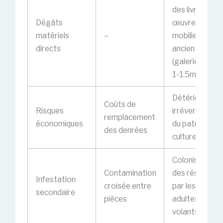
des livres,
Dégâts
œuvres d’art,
matériels
–
mobilier
directs
ancien
(galeries de
1-1.5mm)
Détérioration
Coûts de
Risques
irréversible
remplacement
économiques
du patrimoine
des denrées
culturel
Colonisation
Contamination
des réserves
Infestation
croisée entre
par les
secondaire
pièces
adultes
volants