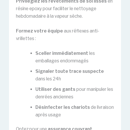
Privilégiez les revêtements de sol lisses
en
résine epoxy pour faciliter le nettoyage
hebdomadaire à la vapeur sèche.
Formez votre équipe
aux réflexes anti-
vrillettes :
Sceller immédiatement
les
emballages endommagés
Signaler toute trace suspecte
dans les 24h
Utiliser des gants
pour manipuler les
denrées anciennes
Désinfecter les chariots
de livraison
après usage
Optez pour une
assurance couvrant