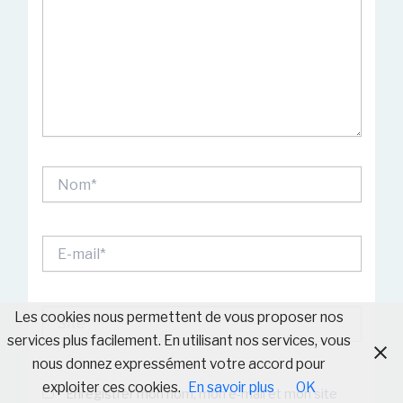
Nom*
E-
mail*
Site
Les cookies nous permettent de vous proposer nos
services plus facilement. En utilisant nos services, vous
nous donnez expressément votre accord pour
exploiter ces cookies.
En savoir plus
OK
Enregistrer mon nom, mon e-mail et mon site