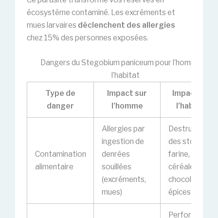
écosystème contaminé. Les excréments et
mues larvaires
déclenchent des allergies
chez 15% des personnes exposées.
Dangers du Stegobium paniceum pour l’homme et
l’habitat
Type de
Impact sur
Impact sur
danger
l’homme
l’habitat
Allergies par
Destruction
ingestion de
des stocks :
Contamination
denrées
farine,
alimentaire
souillées
céréales,
(excréments,
chocolat,
mues)
épices
Perforation