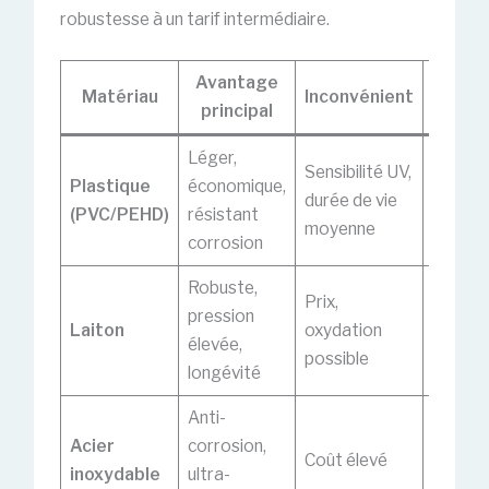
robustesse à un tarif intermédiaire.
Avantage
Appl
Matériau
Inconvénient
principal
recom
Léger,
Sensibilité UV,
Kits de
Plastique
économique,
durée de vie
réseau
(PVC/PEHD)
résistant
moyenne
second
corrosion
Robuste,
Prix,
Raccor
pression
Laiton
oxydation
arrosa
élevée,
possible
enterr
longévité
Anti-
Install
Acier
corrosion,
Coût élevé
exigea
inoxydable
ultra-
bords 