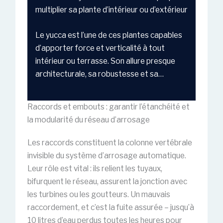
multiplier sa plante d’intérieur ou d’extérieur
Le yucca est l’une de ces plantes capables
d’apporter force et verticalité à tout
intérieur ou terrasse. Son allure presque
architecturale, sa robustesse et sa…
Raccords et embouts : garantir l’étanchéité et
la modularité du réseau d’arrosage
Les raccords constituent la colonne vertébrale
invisible du système d’arrosage automatique.
Leur rôle est vital : ils relient les tuyaux,
bifurquent le réseau, assurent la jonction avec
les turbines ou les goutteurs. Un mauvais
raccordement, et c’est la fuite assurée – jusqu’à
10 litres d’eau perdus toutes les heures pour