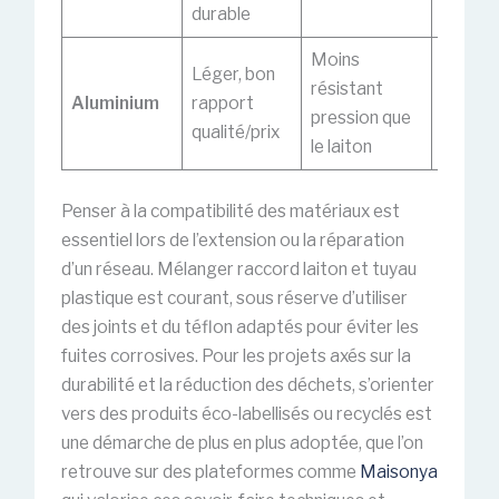
durable
Moins
Systè
Léger, bon
résistant
modulai
Aluminium
rapport
pression que
arrosa
qualité/prix
le laiton
tempor
Penser à la compatibilité des matériaux est
essentiel lors de l’extension ou la réparation
d’un réseau. Mélanger raccord laiton et tuyau
plastique est courant, sous réserve d’utiliser
des joints et du téflon adaptés pour éviter les
fuites corrosives. Pour les projets axés sur la
durabilité et la réduction des déchets, s’orienter
vers des produits éco-labellisés ou recyclés est
une démarche de plus en plus adoptée, que l’on
retrouve sur des plateformes comme
Maisonya