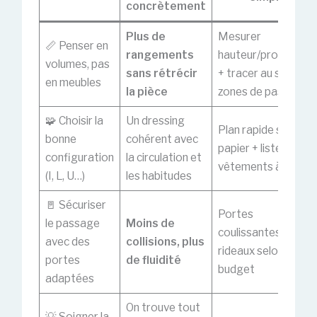
concrètement
Plus de
Mesurer
📏 Penser en
rangements
hauteur/profondeu
volumes, pas
sans rétrécir
+ tracer au sol les
en meubles
la pièce
zones de passage
🧩 Choisir la
Un dressing
Plan rapide sur
bonne
cohérent avec
papier + liste des
configuration
la circulation et
vêtements à range
(I, L, U…)
les habitudes
🚪 Sécuriser
Portes
le passage
Moins de
coulissantes ou
avec des
collisions, plus
rideaux selon
portes
de fluidité
budget
adaptées
On trouve tout
💡 Soigner la