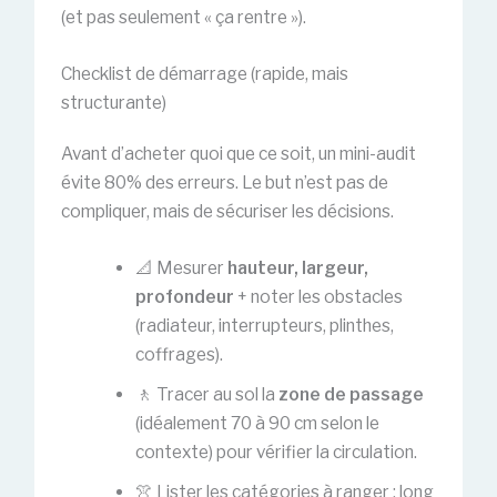
(et pas seulement « ça rentre »).
Checklist de démarrage (rapide, mais
structurante)
Avant d’acheter quoi que ce soit, un mini-audit
évite 80% des erreurs. Le but n’est pas de
compliquer, mais de sécuriser les décisions.
📐 Mesurer
hauteur, largeur,
profondeur
+ noter les obstacles
(radiateur, interrupteurs, plinthes,
coffrages).
🚶 Tracer au sol la
zone de passage
(idéalement 70 à 90 cm selon le
contexte) pour vérifier la circulation.
👚 Lister les catégories à ranger : long