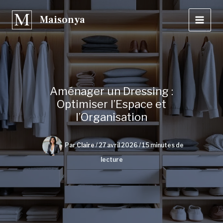
Aller
Maisonya
au
contenu
Aménager un Dressing :
Optimiser l’Espace et
l’Organisation
Par
Claire
/
27 avril 2026
/
15 minutes de
lecture