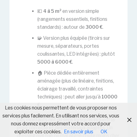
💶
4 à 5 m²
en version simple
(rangements essentiels, finitions
standards) : autour de
3000 €
.
🧩 Version plus équipée (tiroirs sur
mesure, séparateurs, portes
coulissantes, LED intégrées) : plutôt
5000 à 6000 €
.
🏠 Pièce dédiée entièrement
aménagée (plus de linéaire, finitions,
éclairage travaillé, contraintes
techniques) : peut aller jusqu’à
10000
€
.
Les cookies nous permettent de vous proposer nos
services plus facilement. En utilisant nos services, vous
Ces montants ont du sens lorsqu’ils incluent la
nous donnez expressément votre accord pour
pose correcte et des matériaux adaptés. Un
exploiter ces cookies.
En savoir plus
OK
dressing mal fixé ou mal aligné coûte moins cher