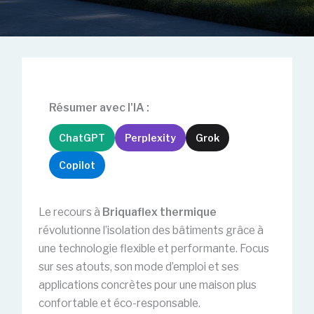
Résumer avec l'IA :
ChatGPT
Perplexity
Grok
Copilot
Le recours à
Briquaflex thermique
révolutionne l’isolation des bâtiments grâce à
une technologie flexible et performante. Focus
sur ses atouts, son mode d’emploi et ses
applications concrètes pour une maison plus
confortable et éco-responsable.