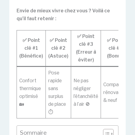
Envie de mieux vivre chez vous ? Voilà ce
qu’il faut retenir :
✅ Point
✅ Point
✅ Point
✅ Point
clé #3
clé #1
clé #2
clé #4
(Erreur à
(Bénéfice)
(Astuce)
(Bonus)
éviter)
Pose
Confort
rapide
Ne pas
Compatible
thermique
sans
négliger
rénovation
optimisé
surplus
l’étanchéité
& neuf 🔄
🏡
de place
à l’air 🚫
⏱️
Sommaire