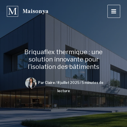
Aller
Maisonya
au
contenu
Briquaflex thermique : une
solution innovante pour
l’isolation des bâtiments
Par
Claire
/
8 juillet 2025
/
5 minutes de
lecture