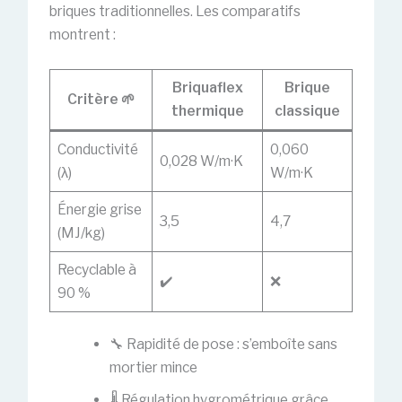
briques traditionnelles. Les comparatifs
montrent :
Briquaflex
Brique
Critère 🌱
thermique
classique
Conductivité
0,060
0,028 W/m·K
(λ)
W/m·K
Énergie grise
3,5
4,7
(MJ/kg)
Recyclable à
✔️
❌
90 %
🔧 Rapidité de pose : s’emboîte sans
mortier mince
🌡️ Régulation hygrométrique grâce