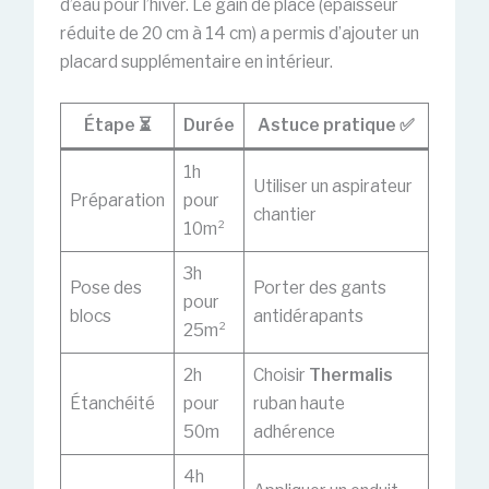
d’eau pour l’hiver. Le gain de place (épaisseur
réduite de 20 cm à 14 cm) a permis d’ajouter un
placard supplémentaire en intérieur.
Étape ⏳
Durée
Astuce pratique ✅
1h
Utiliser un aspirateur
Préparation
pour
chantier
10m²
3h
Pose des
Porter des gants
pour
blocs
antidérapants
25m²
2h
Choisir
Thermalis
Étanchéité
pour
ruban haute
50m
adhérence
4h