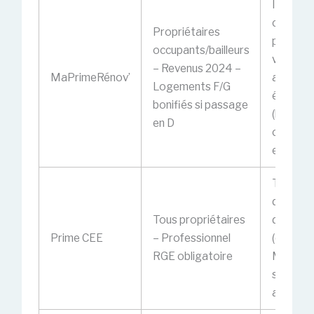
Isolation
chauffa
Propriétaires
perform
occupants/bailleurs
ventilati
– Revenus 2024 –
MaPrimeRénov’
audits
Logements F/G
énergét
bonifiés si passage
(hors
en D
chaudiè
en copro
Travaux
d’écono
Tous propriétaires
d’énergi
Prime CEE
– Professionnel
(cumulab
RGE obligatoire
MaPrim
si dema
antérieu