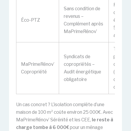
Reste à
Sans condition de
des tra
revenus –
Éco-PTZ
éligibles
Complément après
50 000€
MaPrimeRénov’
ans)
Travaux 
Syndicats de
parties
MaPrimeRénov’
copropriétés –
commun
Copropriété
Audit énergétique
(exclut
obligatoire
chaudiè
depuis 
Un cas concret ? L’isolation complète d’une
maison de 100 m² coûte environ 25 000€. Avec
MaPrimeRénov’ Sérénité et les CEE,
le reste à
charge tombe à 6 000€
pour un ménage