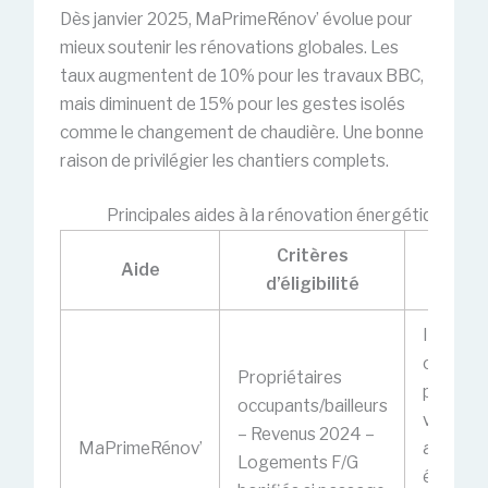
Dès janvier 2025, MaPrimeRénov’ évolue pour
mieux soutenir les rénovations globales. Les
taux augmentent de 10% pour les travaux BBC,
mais diminuent de 15% pour les gestes isolés
comme le changement de chaudière. Une bonne
raison de privilégier les chantiers complets.
Principales aides à la rénovation énergétique en 
Critères
Tra
Aide
d’éligibilité
conc
Isolation
chauffa
Propriétaires
perform
occupants/bailleurs
ventilati
– Revenus 2024 –
MaPrimeRénov’
audits
Logements F/G
énergét