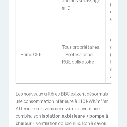
bonifiés si passage
(hors
en D
chaudiè
en copro
Travaux
d’écono
Tous propriétaires
d’énergi
Prime CEE
– Professionnel
(cumulab
RGE obligatoire
MaPrim
si dema
antérieu
Les nouveaux critères BBC exigent désormais
une consommation inférieure à 110 kWh/m²/an.
Atteindre ce niveau nécessite souvent une
combinaison
isolation extérieure + pompe à
chaleur
+ ventilation double flux. Bon à savoir :