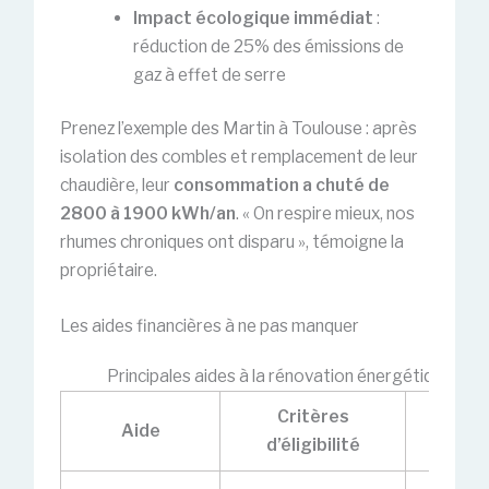
Impact écologique immédiat
:
réduction de 25% des émissions de
gaz à effet de serre
Prenez l’exemple des Martin à Toulouse : après
isolation des combles et remplacement de leur
chaudière, leur
consommation a chuté de
2800 à 1900 kWh/an
. « On respire mieux, nos
rhumes chroniques ont disparu », témoigne la
propriétaire.
Les aides financières à ne pas manquer
Principales aides à la rénovation énergétique en 
Critères
Tra
Aide
d’éligibilité
conc