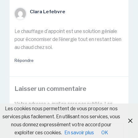
Clara Lefebvre
Le chauffage d’appoint est une solution géniale
pour économiser de l’énergie tout en restant bien
au chaud chez soi.
Répondre
Laisser un commentaire
Votre adresse e-mail ne sera pas publiée.
Les
Les cookies nous permettent de vous proposer nos
champs obligatoires sont indiqués avec
*
services plus facilement. En utilisant nos services, vous
nous donnez expressément votre accord pour
Écrivez
ici…
exploiter ces cookies.
En savoir plus
OK