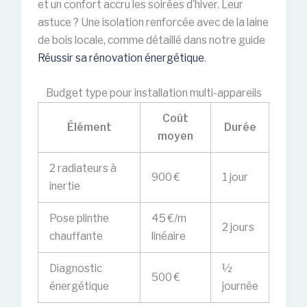
et un confort accru les soirées d’hiver. Leur
astuce ? Une isolation renforcée avec de la laine
de bois locale, comme détaillé dans notre guide
Réussir sa rénovation énergétique
.
Budget type pour installation multi-appareils
Coût
Élément
Durée
moyen
2 radiateurs à
900 €
1 jour
inertie
Pose plinthe
45 €/m
2 jours
chauffante
linéaire
Diagnostic
½
500 €
énergétique
journée