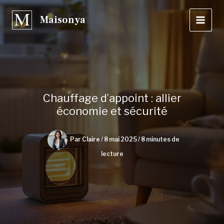
Aller
Maisonya
au
contenu
Chauffage d’appoint : allier
économie et sécurité
Par
Claire
/
8 mai 2025
/
8 minutes de
lecture