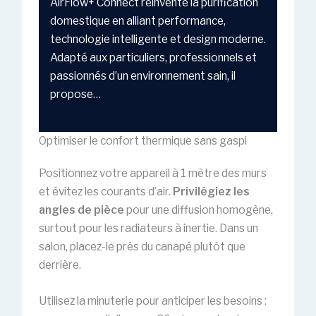
AirFlow+ Connect réinvente la purification
domestique en alliant performance,
technologie intelligente et design moderne.
Adapté aux particuliers, professionnels et
passionnés d’un environnement sain, il
propose…
Optimiser le confort thermique sans gaspi
Positionnez votre appareil à 1 mètre des murs
et évitez les courants d’air.
Privilégiez les
angles de pièce
pour une diffusion homogène,
surtout pour les radiateurs à inertie. Dans un
salon, placez-le près du canapé plutôt que
derrière.
Utilisez la minuterie pour anticiper les besoins :