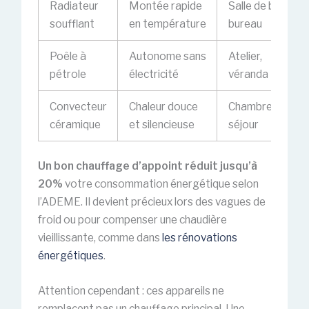
Radiateur
Montée rapide
Salle de bain,
soufflant
en température
bureau
Poêle à
Autonome sans
Atelier,
pétrole
électricité
véranda
Convecteur
Chaleur douce
Chambre,
céramique
et silencieuse
séjour
Un bon chauffage d’appoint réduit jusqu’à
20%
votre consommation énergétique selon
l’ADEME. Il devient précieux lors des vagues de
froid ou pour compenser une chaudière
vieillissante, comme dans
les rénovations
énergétiques
.
Attention cependant : ces appareils ne
remplacent pas un chauffage principal. Une