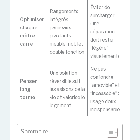
Éviter de
Rangements
surcharger
Optimiser
intégrés,
(une
chaque
panneaux
séparation
mètre
pivotants,
doit rester
carré
meuble mobile :
“légère”
double fonction
visuellement)
Ne pas
Une solution
confondre
Penser
réversible suit
“amovible” et
long
les saisons de la
“incassable” :
terme
vie et valorise le
usage doux
logement
indispensable
Sommaire