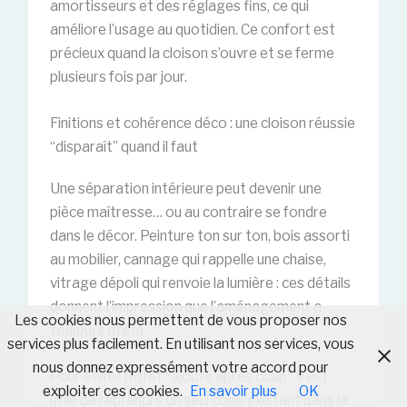
amortisseurs et des réglages fins, ce qui
améliore l’usage au quotidien. Ce confort est
précieux quand la cloison s’ouvre et se ferme
plusieurs fois par jour.
Finitions et cohérence déco : une cloison réussie
“disparaît” quand il faut
Une séparation intérieure peut devenir une
pièce maîtresse… ou au contraire se fondre
dans le décor. Peinture ton sur ton, bois assorti
au mobilier, cannage qui rappelle une chaise,
vitrage dépoli qui renvoie la lumière : ces détails
donnent l’impression que l’aménagement a
Les cookies nous permettent de vous proposer nos
toujours été là.
services plus facilement. En utilisant nos services, vous
nous donnez expressément votre accord pour
Pour éviter l’effet “ajouté après coup”, il est
exploiter ces cookies.
En savoir plus
OK
utile de reprendre un seul code existant dans la