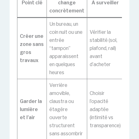
Point clé
change
À surveiller
concrètement
Un bureau, un
coin nuit ou une
Vérifier la
Créer une
entrée
stabilité (sol,
zone sans
“tampon”
plafond, rail)
gros
apparaissent
avant
travaux
en quelques
d’acheter
heures
Verrière
amovible,
Choisir
Garder la
claustra ou
l’opacité
lumière
étagère
adaptée
et l’air
ouverte
(intimité vs
structurent
transparence)
sans assombrir