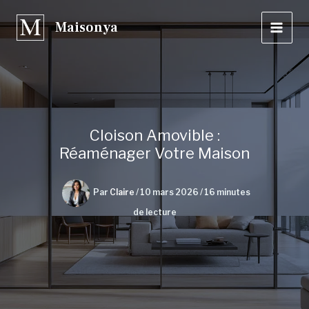
Aller
Maisonya
au
contenu
Cloison Amovible :
Réaménager Votre Maison
Par
Claire
/
10 mars 2026
/
16 minutes
de lecture