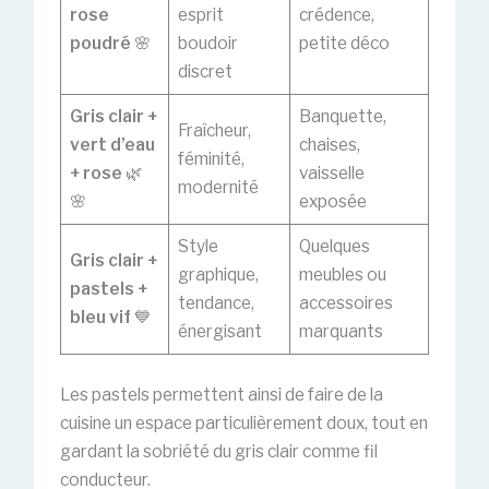
rose
esprit
crédence,
poudré
🌸
boudoir
petite déco
discret
Gris clair +
Banquette,
Fraîcheur,
vert d’eau
chaises,
féminité,
+ rose
🌿
vaisselle
modernité
🌸
exposée
Style
Quelques
Gris clair +
graphique,
meubles ou
pastels +
tendance,
accessoires
bleu vif
💙
énergisant
marquants
Les pastels permettent ainsi de faire de la
cuisine un espace particulièrement doux, tout en
gardant la sobriété du gris clair comme fil
conducteur.