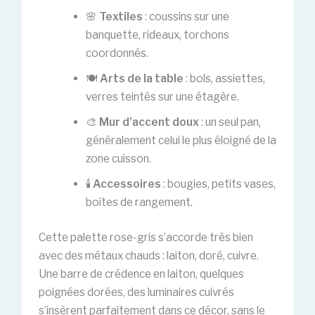
🌸
Textiles
: coussins sur une
banquette, rideaux, torchons
coordonnés.
🍽️
Arts de la table
: bols, assiettes,
verres teintés sur une étagère.
🎨
Mur d’accent doux
: un seul pan,
généralement celui le plus éloigné de la
zone cuisson.
🕯️
Accessoires
: bougies, petits vases,
boîtes de rangement.
Cette palette rose-gris s’accorde très bien
avec des métaux chauds : laiton, doré, cuivre.
Une barre de crédence en laiton, quelques
poignées dorées, des luminaires cuivrés
s’insèrent parfaitement dans ce décor, sans le