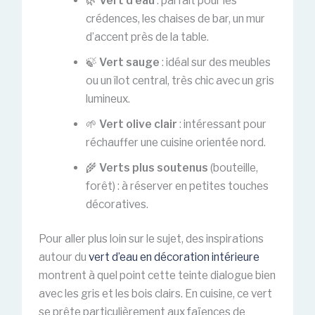
🌿
Vert d’eau
: parfait pour les
crédences, les chaises de bar, un mur
d’accent près de la table.
🍃
Vert sauge
: idéal sur des meubles
ou un îlot central, très chic avec un gris
lumineux.
🌱
Vert olive clair
: intéressant pour
réchauffer une cuisine orientée nord.
🌾
Verts plus soutenus
(bouteille,
forêt) : à réserver en petites touches
décoratives.
Pour aller plus loin sur le sujet, des inspirations
autour du
vert d’eau en décoration intérieure
montrent à quel point cette teinte dialogue bien
avec les gris et les bois clairs. En cuisine, ce vert
se prête particulièrement aux faïences de