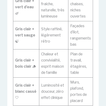
Gris clair +
fraîche,
chaises,
vert d’eau
naturelle, très
niches
🌿
lumineuse
ouvertes
Façades
Gris clair +
Style raffiné,
d’îlot,
vert sauge
légèrement
rangements
🍃
rétro
bas
Chaleur et
Plan de
Gris clair +
convivialité,
travail,
bois clair
🪵
esprit maison
étagères,
de famille
table
Murs,
Gris clair +
Luminosité et
plafond,
blanc cassé
douceur, zéro
portes de
🤍
effet clinique
placard