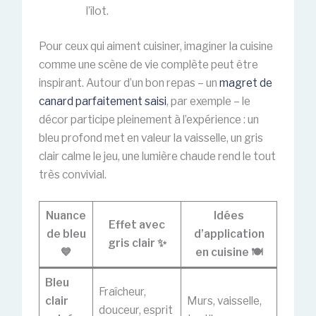
l’îlot.
Pour ceux qui aiment cuisiner, imaginer la cuisine
comme une scène de vie complète peut être
inspirant. Autour d’un bon repas – un
magret de
canard parfaitement saisi
, par exemple – le
décor participe pleinement à l’expérience : un
bleu profond met en valeur la vaisselle, un gris
clair calme le jeu, une lumière chaude rend le tout
très convivial.
Nuance
Idées
Effet avec
de bleu
d’application
gris clair ✨
💙
en cuisine 🍽️
Bleu
Fraîcheur,
clair
Murs, vaisselle,
douceur, esprit