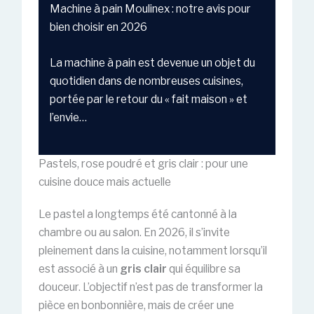
Machine à pain Moulinex : notre avis pour
bien choisir en 2026
La machine à pain est devenue un objet du
quotidien dans de nombreuses cuisines,
portée par le retour du « fait maison » et
l’envie…
Pastels, rose poudré et gris clair : pour une
cuisine douce mais actuelle
Le pastel a longtemps été cantonné à la
chambre ou au salon. En 2026, il s’invite
pleinement dans la cuisine, notamment lorsqu’il
est associé à un
gris clair
qui équilibre sa
douceur. L’objectif n’est pas de transformer la
pièce en bonbonnière, mais de créer une