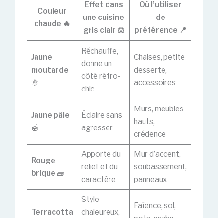
Effet dans
Où l’utiliser
Couleur
une cuisine
de
chaude 🔥
gris clair ⚖️
préférence 📍
Réchauffe,
Jaune
Chaises, petite
donne un
moutarde
desserte,
côté rétro-
🌞
accessoires
chic
Murs, meubles
Jaune pâle
Éclaire sans
hauts,
🍯
agresser
crédence
Apporte du
Mur d’accent,
Rouge
relief et du
soubassement,
brique
🧱
caractère
panneaux
Style
Faïence, sol,
Terracotta
chaleureux,