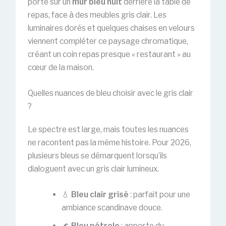
porté sur un
mur bleu nuit
derrière la table de
repas, face à des meubles gris clair. Les
luminaires dorés et quelques chaises en velours
viennent compléter ce paysage chromatique,
créant un coin repas presque « restaurant » au
cœur de la maison.
Quelles nuances de bleu choisir avec le gris clair
?
Le spectre est large, mais toutes les nuances
ne racontent pas la même histoire. Pour 2026,
plusieurs bleus se démarquent lorsqu’ils
dialoguent avec un gris clair lumineux.
💧
Bleu clair grisé
: parfait pour une
ambiance scandinave douce.
🌊
Bleu pétrole
: apporte du