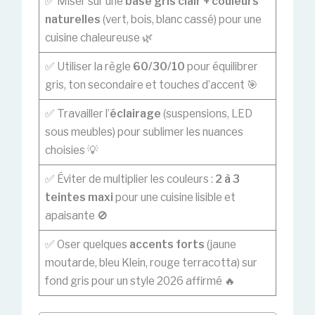
✅ Miser sur une
base gris clair + couleurs
naturelles
(vert, bois, blanc cassé) pour une
cuisine chaleureuse 🌿
✅ Utiliser la règle
60/30/10
pour équilibrer
gris, ton secondaire et touches d’accent 🎯
✅ Travailler l’
éclairage
(suspensions, LED
sous meubles) pour sublimer les nuances
choisies 💡
✅ Éviter de multiplier les couleurs :
2 à 3
teintes maxi
pour une cuisine lisible et
apaisante 🚫
✅ Oser quelques
accents forts
(jaune
moutarde, bleu Klein, rouge terracotta) sur
fond gris pour un style 2026 affirmé 🔥