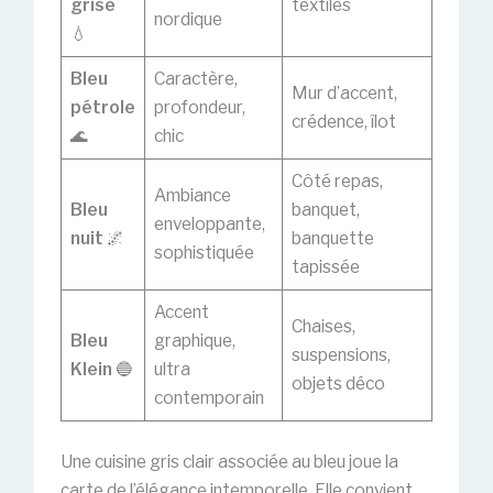
grisé
textiles
nordique
💧
Bleu
Caractère,
Mur d’accent,
pétrole
profondeur,
crédence, îlot
🌊
chic
Côté repas,
Ambiance
Bleu
banquet,
enveloppante,
nuit
🌌
banquette
sophistiquée
tapissée
Accent
Chaises,
Bleu
graphique,
suspensions,
Klein
🔵
ultra
objets déco
contemporain
Une cuisine gris clair associée au bleu joue la
carte de l’élégance intemporelle. Elle convient