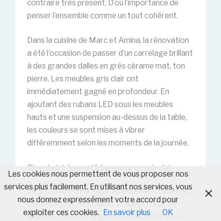
contraire très présent. D’où l’importance de
penser l’ensemble comme un tout cohérent.
Dans la cuisine de Marc et Amina, la rénovation
a été l’occasion de passer d’un carrelage brillant
à des grandes dalles en grès cérame mat, ton
pierre. Les meubles gris clair ont
immédiatement gagné en profondeur. En
ajoutant des rubans LED sous les meubles
hauts et une suspension au-dessus de la table,
les couleurs se sont mises à vibrer
différemment selon les moments de la journée.
Bien choisir les matériaux avec un gris clair
Les cookies nous permettent de vous proposer nos
services plus facilement. En utilisant nos services, vous
Le gris clair s’entend particulièrement bien avec
nous donnez expressément votre accord pour
les matériaux naturels ou à l’aspect brut. Ils
exploiter ces cookies.
En savoir plus
OK
viennent raconter le geste, le savoir-faire, en