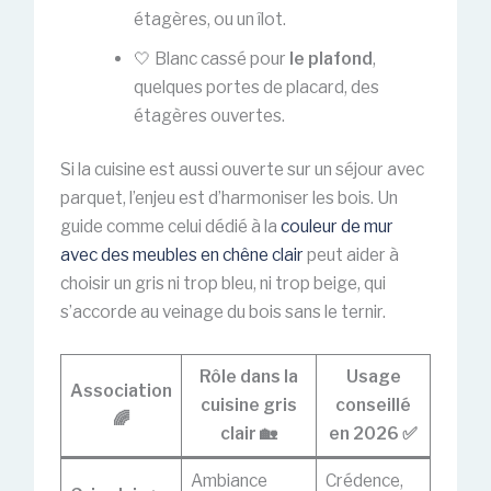
étagères, ou un îlot.
🤍 Blanc cassé pour
le plafond
,
quelques portes de placard, des
étagères ouvertes.
Si la cuisine est aussi ouverte sur un séjour avec
parquet, l’enjeu est d’harmoniser les bois. Un
guide comme celui dédié à la
couleur de mur
avec des meubles en chêne clair
peut aider à
choisir un gris ni trop bleu, ni trop beige, qui
s’accorde au veinage du bois sans le ternir.
Rôle dans la
Usage
Association
cuisine gris
conseillé
🌈
clair 🏡
en 2026 ✅
Ambiance
Crédence,