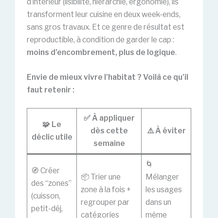
d’intérieur (lisibilité, hiérarchie, ergonomie), ils
transforment leur cuisine en deux week-ends,
sans gros travaux. Et ce genre de résultat est
reproductible, à condition de garder le cap :
moins d’encombrement, plus de logique
.
Envie de mieux vivre l’habitat ? Voilà ce qu’il
faut retenir :
✅ À appliquer
🧩 Le
dès cette
⚠️ À éviter
déclic utile
semaine
🌀
🧭 Créer
📦 Trier une
Mélanger
des “zones”
zone à la fois +
les usages
(cuisson,
regrouper par
dans un
petit-déj,
catégories
même