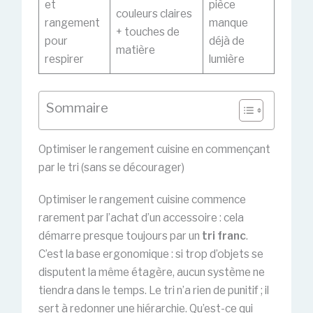
et
pièce
couleurs claires
rangement
manque
+ touches de
pour
déjà de
matière
respirer
lumière
Sommaire
Optimiser le rangement cuisine en commençant
par le tri (sans se décourager)
Optimiser le rangement cuisine commence
rarement par l’achat d’un accessoire : cela
démarre presque toujours par un
tri franc
.
C’est la base ergonomique : si trop d’objets se
disputent la même étagère, aucun système ne
tiendra dans le temps. Le tri n’a rien de punitif ; il
sert à redonner une hiérarchie. Qu’est-ce qui