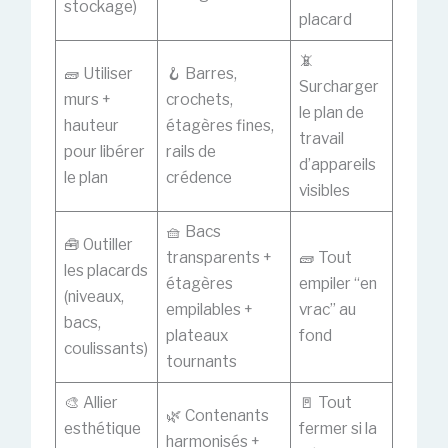
stockage)
placard
📵
🧱 Utiliser
🪝 Barres,
Surcharger
murs +
crochets,
le plan de
hauteur
étagères fines,
travail
pour libérer
rails de
d’appareils
le plan
crédence
visibles
🧺 Bacs
🧰 Outiller
transparents +
🧱 Tout
les placards
étagères
empiler “en
(niveaux,
empilables +
vrac” au
bacs,
plateaux
fond
coulissants)
tournants
🎨 Allier
🚪 Tout
🌿 Contenants
esthétique
fermer si la
harmonisés +