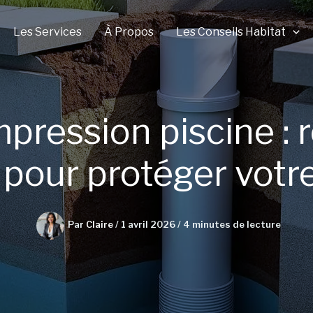
Les Services
À Propos
Les Conseils Habitat
ression piscine : rô
 pour protéger votr
Par
Claire
/
1 avril 2026
/
4 minutes de lecture