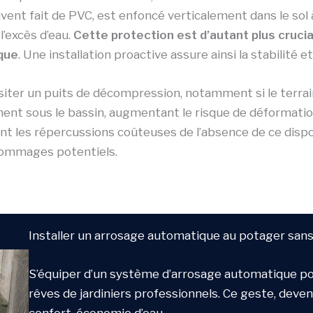
uvent fait de PVC, est enfoncé verticalement dans le sol
’excès d’eau.
Cette protection est d’autant plus crucia
que
. Une installation proactive assure ainsi la stabilité et
siter un puits de décompression, notamment si le terrai
ement sous le bassin, augmentant le risque de déformati
nt les répercussions coûteuses de l’absence de ce dispo
dommages potentiels.
Installer un arrosage automatique au potager sans
S’équiper d’un système d’arrosage automatique po
rêves de jardiniers professionnels. Ce geste, deve