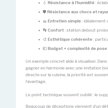
💧
Résistance à l’humidité
: éclab
🛡️
Résistance aux chocs et rayu
🧽
Entretien simple
: idéalement u
👣
Confort
: station debout prolon
🎨
Esthétique cohérente
: partic
💶
Budget + complexité de pose
Un exemple concret aide à visualiser. Dan
gagner en harmonie avec une imitation boi
directe sur la cuisine, la priorité est souv
l’avantage.
Le point technique souvent oublié : le sup
Beaucoup de déceptions viennent d’un détai