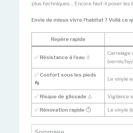
plus techniques… Encore faut-il poser les b
Envie de mieux vivre l’habitat ? Voilà ce qu’
Repère rapide
Carrelage 
✅
Résistance à l’eau
💧
(vernis/hy
✅
Confort sous les pieds
Le vinyle e
👣
✅
Risque de glissade
⚠️
Vigilance s
✅
Rénovation rapide
⏱️
Le vinyle (
Sommaire