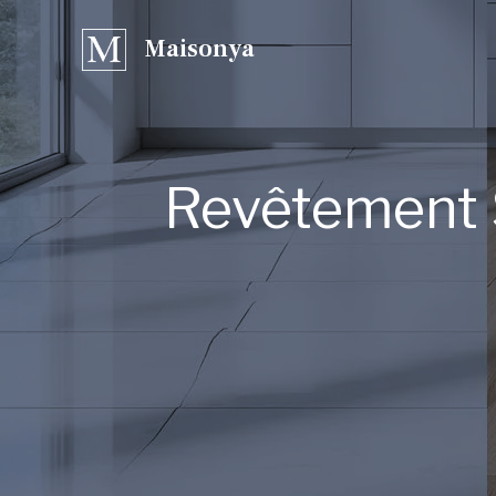
Aller
Maisonya
au
contenu
Revêtement S