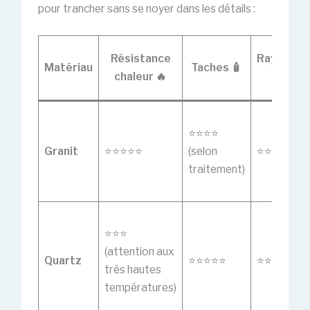
pour trancher sans se noyer dans les détails :
Résistance
Rayures
Matériau
Taches 🧴
chaleur 🔥
🔪
⭐️⭐️⭐️⭐️
Granit
⭐️⭐️⭐️⭐️⭐️
(selon
⭐️⭐️⭐️⭐️⭐️
traitement)
⭐️⭐️⭐️
(attention aux
Quartz
⭐️⭐️⭐️⭐️⭐️
⭐️⭐️⭐️⭐️
très hautes
températures)