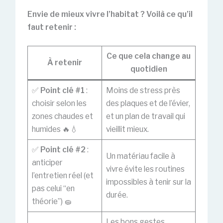
Envie de mieux vivre l’habitat ? Voilà ce qu’il
faut retenir :
Ce que cela change au
À retenir
quotidien
✅
Point clé #1
:
Moins de stress près
choisir selon les
des plaques et de l’évier,
zones chaudes et
et un plan de travail qui
humides 🔥💧
vieillit mieux.
✅
Point clé #2
:
Un matériau facile à
anticiper
vivre évite les routines
l’entretien réel (et
impossibles à tenir sur la
pas celui “en
durée.
théorie”) 🧽
Les bons gestes