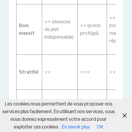
⭐️⭐️⭐️
⭐️⭐️ (dessous
Bois
⭐️⭐️ (si non
(marque
de plat
massif
protégé)
mais se
indispensable)
répare)
Stratifié
⭐️⭐️
⭐️⭐️⭐️
⭐️⭐️⭐️
Les cookies nous permettent de vous proposer nos
⭐️⭐️ (se
Inox
⭐️⭐️⭐️⭐️⭐️
⭐️⭐️⭐️⭐️⭐️
services plus facilement. En utilisant nos services, vous
raye)
nous donnez expressément votre accord pour
exploiter ces cookies.
En savoir plus
OK