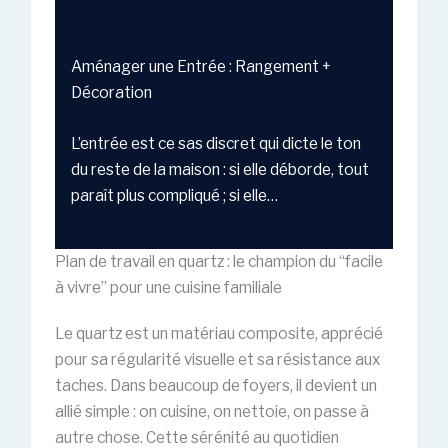
Aménager une Entrée : Rangement +
Décoration
L’entrée est ce sas discret qui dicte le ton
du reste de la maison : si elle déborde, tout
paraît plus compliqué ; si elle…
Plan de travail en quartz : le champion du “facile
à vivre” pour une cuisine familiale
Le quartz est un matériau composite, apprécié
pour sa régularité visuelle et sa résistance aux
taches. Dans beaucoup de foyers, il devient un
allié simple : on cuisine, on nettoie, on passe à
autre chose. Cette sérénité au quotidien