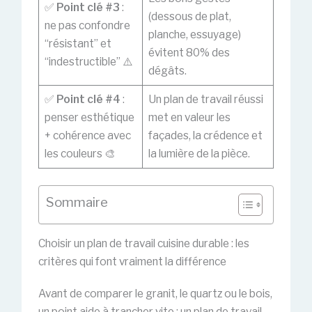
✅
Point clé #3
:
(dessous de plat,
ne pas confondre
planche, essuyage)
“résistant” et
évitent 80% des
“indestructible” ⚠️
dégâts.
✅
Point clé #4
:
Un plan de travail réussi
penser esthétique
met en valeur les
+ cohérence avec
façades, la crédence et
les couleurs 🎨
la lumière de la pièce.
Sommaire
Choisir un plan de travail cuisine durable : les
critères qui font vraiment la différence
Avant de comparer le granit, le quartz ou le bois,
un point aide à trancher vite : un plan de travail