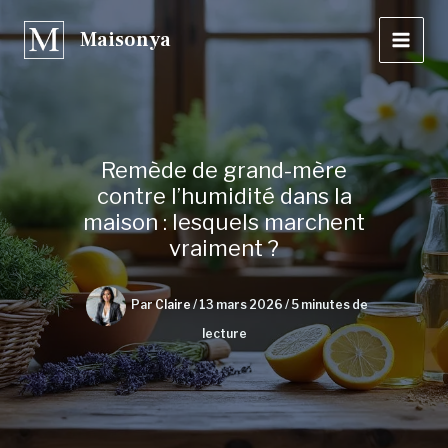
Aller
Maisonya
au
contenu
Remède de grand-mère
contre l’humidité dans la
maison : lesquels marchent
vraiment ?
Par
Claire
/
13 mars 2026
/
5 minutes de
lecture