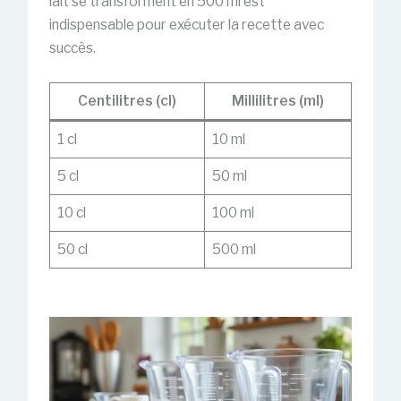
lait se transforment en 500 ml est
indispensable pour exécuter la recette avec
succès.
Centilitres (cl)
Millilitres (ml)
1 cl
10 ml
5 cl
50 ml
10 cl
100 ml
50 cl
500 ml